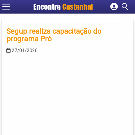
Encontra
Castanhal
Cadastrar empresa
Fazer login
Segup realiza capacitação do
Criar conta
programa Pró
27/01/2026