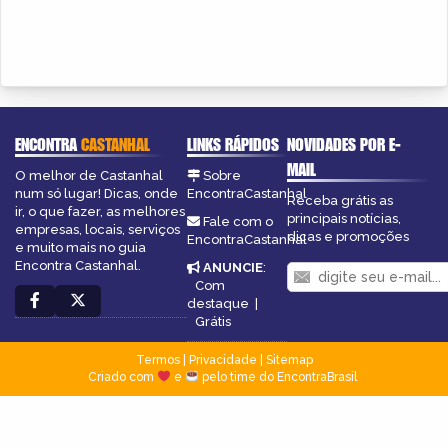
ENCONTRA
CASTANHAL
LINKS RÁPIDOS
NOVIDADES POR E-
MAIL
O melhor de Castanhal
Sobre
num só lugar! Dicas, onde
EncontraCastanhal
Receba grátis as
ir, o que fazer, as melhores
principais notícias,
Fale com o
empresas, locais, serviços
dicas e promoções
EncontraCastanhal
e muito mais no guia
Encontra Castanhal.
ANUNCIE
:
Com
destaque
|
Grátis
Termos
|
Privacidade
|
Sitemap
Criado com
e
pelo time do EncontraBrasil