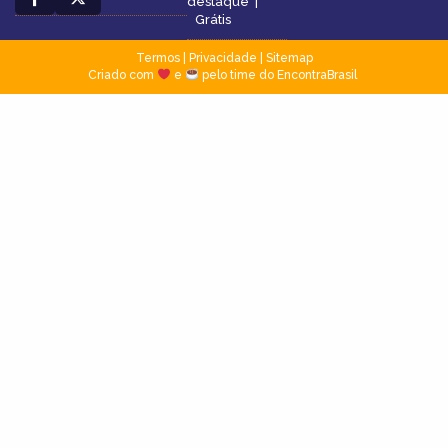
destaque
|
Grátis
Termos
|
Privacidade
|
Sitemap
Criado com
e
pelo time do EncontraBrasil