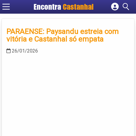
Encontra
Castanhal
Cadastrar empresa
Fazer login
PARAENSE: Paysandu estreia com
Criar conta
vitória e Castanhal só empata
26/01/2026