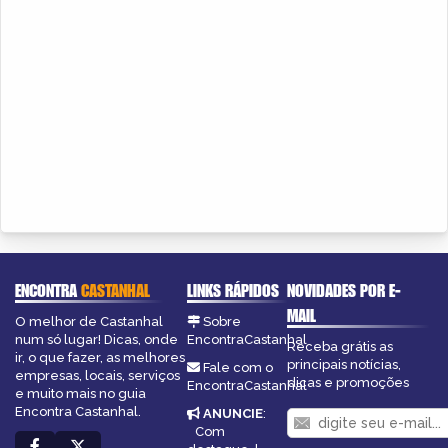
ENCONTRA
CASTANHAL
LINKS RÁPIDOS
NOVIDADES POR E-
MAIL
O melhor de Castanhal
Sobre
num só lugar! Dicas, onde
EncontraCastanhal
Receba grátis as
ir, o que fazer, as melhores
principais notícias,
Fale com o
empresas, locais, serviços
dicas e promoções
EncontraCastanhal
e muito mais no guia
Encontra Castanhal.
ANUNCIE
:
Com