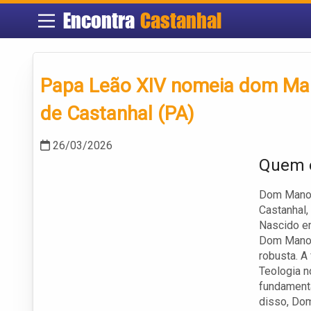
Encontra
Castanhal
Papa Leão XIV nomeia dom Man
de Castanhal (PA)
26/03/2026
Quem é
Dom Manoel
Castanhal, 
Nascido e
Dom Manoe
robusta. A
Teologia n
fundamenta
disso, Dom