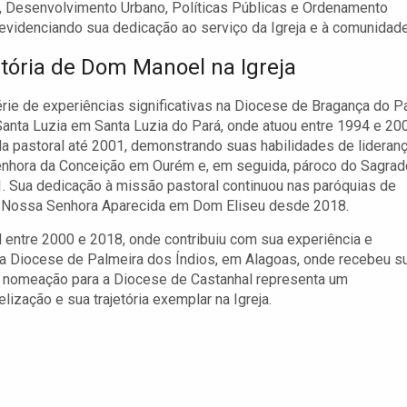
, Desenvolvimento Urbano, Políticas Públicas e Ordenamento
l, evidenciando sua dedicação ao serviço da Igreja e à comunidade
etória de Dom Manoel na Igreja
ie de experiências significativas na Diocese de Bragança do Pa
nta Luzia em Santa Luzia do Pará, onde atuou entre 1994 e 20
 pastoral até 2001, demonstrando suas habilidades de lideranç
Senhora da Conceição em Ourém e, em seguida, pároco do Sagrad
 Sua dedicação à missão pastoral continuou nas paróquias de
e Nossa Senhora Aparecida em Dom Eliseu desde 2018.
entre 2000 e 2018, onde contribuiu com sua experiência e
a Diocese de Palmeira dos Índios, em Alagoas, onde recebeu s
a nomeação para a Diocese de Castanhal representa um
ação e sua trajetória exemplar na Igreja.