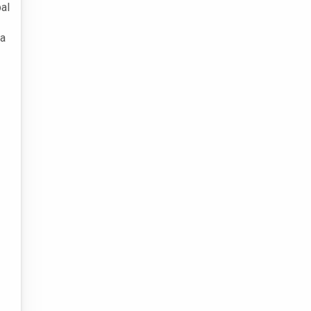
al
da