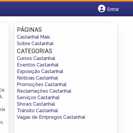
Entrar
Cadastrar empresa
Fazer login
PÁGINAS
Criar conta
Castanhal Mais
Sobre Castanhal
CATEGORIAS
Cursos Castanhal
Eventos Castanhal
Exposição Castanhal
Notícias Castanhal
Promoções Castanhal
ca.
Reclamações Castanhal
á,
Serviços Castanhal
Shows Castanhal
ela
Trânsito Castanhal
Vagas de Empregos Castanhal
ém