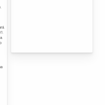
.
rá.
01.
a.
o
ua