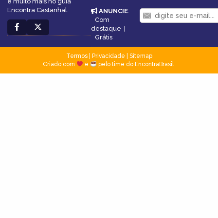
e muito mais no guia
Encontra Castanhal.
ANUNCIE
:
Com
destaque
|
Grátis
Termos
|
Privacidade
|
Sitemap
Criado com
e
pelo time do EncontraBrasil