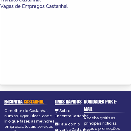
Vagas de Empregos Castanhal
ENCONTRA
CASTANHAL
LINKS RÁPIDOS
NOVIDADES POR E-
MAIL
O melhor de Castanhal
Sobre
num só lugar! Dicas, onde
EncontraCastanhal
Receba grátis as
ir, o que fazer, as melhores
principais notícias,
Fale com o
empresas, locais, serviços
dicas e promoções
EncontraCastanhal