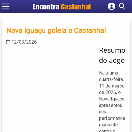
Encontra
Castanhal
Cadastrar empresa
Fazer login
Nova Iguaçu goleia o Castanhal
Criar conta
12/03/2026
Resumo
do Jogo
Na última
quarta-feira,
11 de março
de 2026, o
Nova Iguaçu
apresentou
uma
performance
marcante
contra o