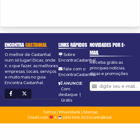
ENCONTRA
CASTANHAL
LINKS RÁPIDOS
NOVIDADES POR E-
MAIL
O melhor de Castanhal
Sobre
num só lugar! Dicas, onde
EncontraCastanhal
Receba grátis as
ir, o que fazer, as melhores
principais notícias,
Fale com o
empresas, locais, serviços
dicas e promoções
EncontraCastanhal
e muito mais no guia
Encontra Castanhal.
ANUNCIE
:
Com
destaque
|
Grátis
Termos
|
Privacidade
|
Sitemap
Criado com
e
pelo time do EncontraBrasil