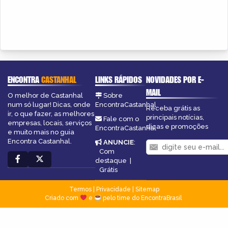
ENCONTRA
CASTANHAL
LINKS RÁPIDOS
NOVIDADES POR E-
MAIL
O melhor de Castanhal
Sobre
num só lugar! Dicas, onde
EncontraCastanhal
Receba grátis as
ir, o que fazer, as melhores
principais notícias,
Fale com o
empresas, locais, serviços
dicas e promoções
EncontraCastanhal
e muito mais no guia
Encontra Castanhal.
ANUNCIE
:
Com
destaque
|
Grátis
Termos
|
Privacidade
|
Sitemap
Criado com
e
pelo time do EncontraBrasil