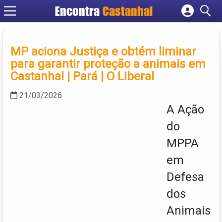
Encontra
Castanhal
Cadastrar empresa
Fazer login
MP aciona Justiça e obtém liminar
Criar conta
para garantir proteção a animais em
Castanhal | Pará | O Liberal
21/03/2026
A Ação
do
MPPA
em
Defesa
dos
Animais