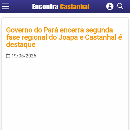
Encontra
Castanhal
Cadastrar empresa
Fazer login
Governo do Pará encerra segunda
Criar conta
fase regional do Joapa e Castanhal é
destaque
19/05/2026