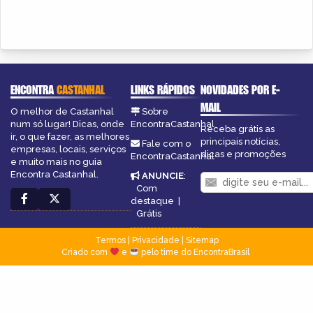
ENCONTRA
CASTANHAL
LINKS RÁPIDOS
NOVIDADES POR E-
MAIL
O melhor de Castanhal
Sobre
num só lugar! Dicas, onde
EncontraCastanhal
Receba grátis as
ir, o que fazer, as melhores
principais notícias,
Fale com o
empresas, locais, serviços
dicas e promoções
EncontraCastanhal
e muito mais no guia
Encontra Castanhal.
ANUNCIE
:
Com
destaque
|
Grátis
Termos
|
Privacidade
|
Sitemap
Criado com
e
pelo time do EncontraBrasil