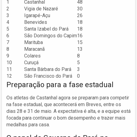
1
Castanhal
48
2
Vigia de Nazaré
30
3
Igarapé-Açu
26
4
Benevides
18
5
Santa Izabel do Pará
18
6
São Domingos do Capim
16
7
Marituba
15
8
Maracanã
13
9
Colares
8
10
Curuçá
5
11
Santa Bárbara do Pará
3
12
São Francisco do Pará
0
Preparação para a fase estadual
Os atletas de Castanhal agora se preparam para competir
na fase estadual, que acontecerá em Breves, entre os
dias 28 e 31 de maio. A expectativa é alta, e a equipe está
focada para continuar o bom desempenho e trazer mais
medalhas para casa.