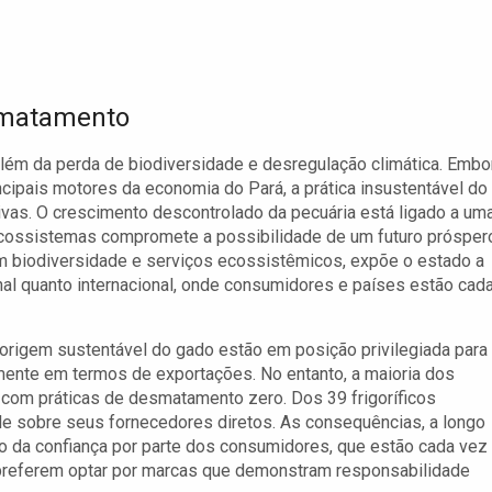
smatamento
m da perda de biodiversidade e desregulação climática. Embo
incipais motores da economia do Pará, a prática insustentável do
as. O crescimento descontrolado da pecuária está ligado a um
cossistemas compromete a possibilidade de um futuro prósper
m biodiversidade e serviços ecossistêmicos, expõe o estado a
al quanto internacional, onde consumidores e países estão cad
igem sustentável do gado estão em posição privilegiada para
mente em termos de exportações. No entanto, a maioria dos
 com práticas de desmatamento zero. Dos 39 frigoríficos
le sobre seus fornecedores diretos. As consequências, a longo
ão da confiança por parte dos consumidores, que estão cada vez
referem optar por marcas que demonstram responsabilidade