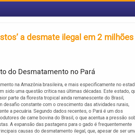
ostos’ a desmate ilegal em 2 milhões
to do Desmatamento no Pará
ento na Amazônia brasileira, e mais especificamente no esta
em sido uma questão crítica nas últimas décadas. Este estado, q
aior parte da floresta tropical ainda remanescente do Brasil,
m desafio constante com o crescimento das atividades rurais,
nte a pecuária. Segundo dados recentes, o Pará é um dos
odutores de carne bovina do Brasil, o que acentua a pressão so
stas. A expansão das pastagens para o gado é frequentemente
incipais causas do desmatamento ilegal, que, apesar de ser um