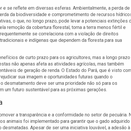
 e se reflete em diversas esferas. Ambientalmente, a perda de
 perda da biodiversidade e comprometimento de recursos hídrico
tivas, o que, no longo prazo, pode levar a potenciais extinções 
a remoção da cobertura florestal, torna a terra menos fértil e
 frequentemente se correlaciona com a violação de direitos
radicionais e indígenas que dependem da floresta para sua
efícios de curto prazo para os agricultores, mas a longo prazo
restas não apenas afeta as atividades agrícolas, mas também
entáveis de geração de renda. O Estado do Pará, que é visto co
 prejudicar sua imagem e oportunidades futuras quando o
ra o desmatamento deve ser uma prioridade não só para os
m um futuro sustentável para as próximas gerações.
a
omover a transparência e a conformidade no setor de pecuária. 
 dos animais foi implementado para garantir que o gado adquirido
ão desmatadas. Apesar de ser uma iniciativa louvável, a adesão à