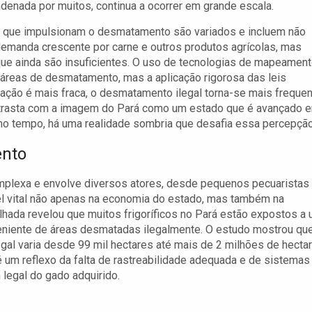
ndenada por muitos, continua a ocorrer em grande escala.
s que impulsionam o desmatamento são variados e incluem não
emanda crescente por carne e outros produtos agrícolas, mas
ue ainda são insuficientes. O uso de tecnologias de mapeamen
r áreas de desmatamento, mas a aplicação rigorosa das leis
ação é mais fraca, o desmatamento ilegal torna-se mais freque
contrasta com a imagem do Pará como um estado que é avançado 
mo tempo, há uma realidade sombria que desafia essa percepção
ento
omplexa e envolve diversos atores, desde pequenos pecuaristas
pel vital não apenas na economia do estado, mas também na
hada revelou que muitos frigoríficos no Pará estão expostos a
oveniente de áreas desmatadas ilegalmente. O estudo mostrou qu
al varia desde 99 mil hectares até mais de 2 milhões de hecta
 é um reflexo da falta de rastreabilidade adequada e de sistemas
legal do gado adquirido.