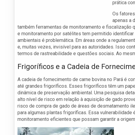
prática co
Os fatore
apenas a d
também ferramentas de monitoramento e fiscalização q
e monitoramento por satélites tem permitido identifica
ambientais é problemática. Em áreas onde a regulament
e, muitas vezes, invisível para as autoridades. Isso 
termos de rastreabilidade e questões sociais. Ao mes
Frigoríficos e a Cadeia de Fornecim
A cadeia de fornecimento de carne bovina no Pará é c
até grandes frigoríficos. Esses frigoríficos têm um pa
dinâmica de preservação ambiental. Uma pesquisa detal
alto nível de risco em relação à aquisição de gado pr
risco de compra de gado de áreas de desmatamento ileg
para algumas plantas frigoríficas. Essa vulnerabilidade
monitoramento eficientes que possam garantir a origem 