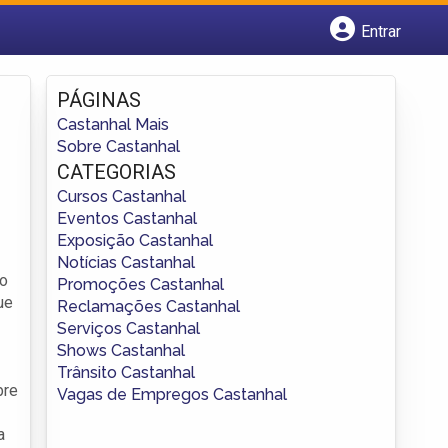
Entrar
Cadastrar empresa
Fazer login
PÁGINAS
Criar conta
Castanhal Mais
Sobre Castanhal
CATEGORIAS
Cursos Castanhal
Eventos Castanhal
Exposição Castanhal
Notícias Castanhal
do
Promoções Castanhal
ue
Reclamações Castanhal
Serviços Castanhal
Shows Castanhal
Trânsito Castanhal
bre
Vagas de Empregos Castanhal
a