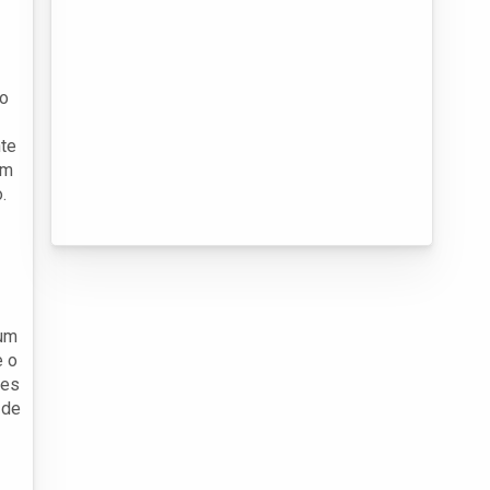
to
nte
em
.
 um
e o
res
 de