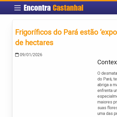
Encontra
Castanhal
Frigoríficos do Pará estão ‘exp
de hectares
09/01/2026
Contex
O desmatam
do Pará, t
abriga a m
enfrenta u
especialme
maiores pr
suas flore
uma das pr