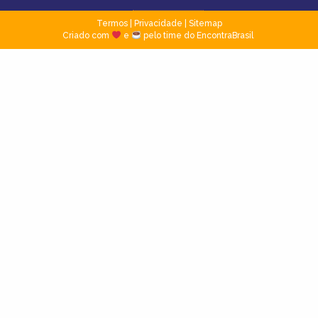
Termos
|
Privacidade
|
Sitemap
Criado com
e
pelo time do EncontraBrasil