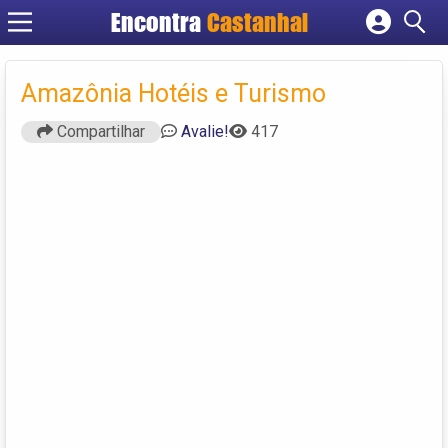
Encontra
Castanhal
Cadastrar empresa
Fazer login
Amazônia Hotéis e Turismo
Criar conta
Compartilhar
Avalie!
417