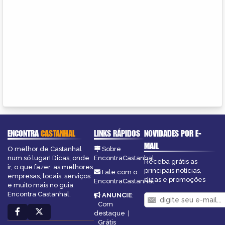
ENCONTRA
CASTANHAL
LINKS RÁPIDOS
NOVIDADES POR E-
MAIL
O melhor de Castanhal
Sobre
num só lugar! Dicas, onde
EncontraCastanhal
Receba grátis as
ir, o que fazer, as melhores
principais notícias,
Fale com o
empresas, locais, serviços
dicas e promoções
EncontraCastanhal
e muito mais no guia
Encontra Castanhal.
ANUNCIE
:
Com
destaque
|
Grátis