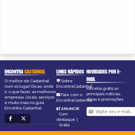
ENCONTRA
CASTANHAL
LINKS RÁPIDOS
NOVIDADES POR E-
MAIL
O melhor de Castanhal
Sobre
num só lugar! Dicas, onde
EncontraCastanhal
Receba grátis as
ir, o que fazer, as melhores
principais notícias,
Fale com o
empresas, locais, serviços
dicas e promoções
EncontraCastanhal
e muito mais no guia
Encontra Castanhal.
ANUNCIE
:
Com
destaque
|
Grátis