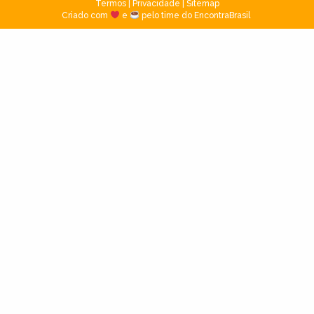
Termos
|
Privacidade
|
Sitemap
Criado com
e
pelo time do EncontraBrasil