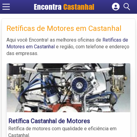
Encontra
Castanhal
Cadastrar empresa
Fazer login
Retíficas de Motores em Castanhal
Criar conta
Aqui você Encontra! as melhores oficinas de
Retíficas de
Motores em Castanhal
e região, com telefone e endereço
das empresas.
Retífica Castanhal de Motores
Retífica de motores com qualidade e eficiência em
Castanhal.