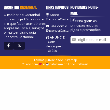
ENCONTRA
CASTANHAL
LINKS RÁPIDOS
NOVIDADES POR E-
MAIL
O melhor de Castanhal
Sobre
num só lugar! Dicas, onde
EncontraCastanhal
Receba grátis as
ir, o que fazer, as melhores
principais notícias,
Fale com o
empresas, locais, serviços
dicas e promoções
EncontraCastanhal
e muito mais no guia
Encontra Castanhal.
ANUNCIE
:
Com
destaque
|
Grátis
Termos
|
Privacidade
|
Sitemap
Criado com
e
pelo time do EncontraBrasil