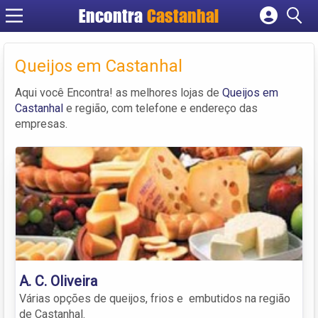
Encontra
Castanhal
Cadastrar empresa
Fazer login
Queijos em Castanhal
Criar conta
Aqui você Encontra! as melhores lojas de
Queijos em
Castanhal
e região, com telefone e endereço das
empresas.
A. C. Oliveira
Várias opções de queijos, frios e embutidos na região
de Castanhal.