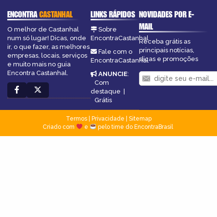
ENCONTRA
CASTANHAL
LINKS RÁPIDOS
NOVIDADES POR E-
MAIL
O melhor de Castanhal
Sobre
num só lugar! Dicas, onde
EncontraCastanhal
Receba grátis as
ir, o que fazer, as melhores
principais notícias,
Fale com o
empresas, locais, serviços
dicas e promoções
EncontraCastanhal
e muito mais no guia
Encontra Castanhal.
ANUNCIE
:
Com
destaque
|
Grátis
Termos
|
Privacidade
|
Sitemap
Criado com
e
pelo time do EncontraBrasil