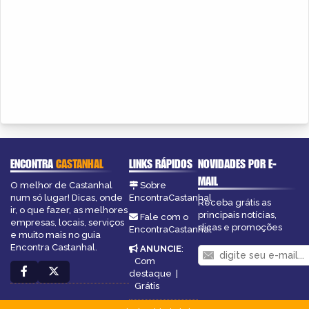
ENCONTRA
CASTANHAL
LINKS RÁPIDOS
NOVIDADES POR E-
MAIL
O melhor de Castanhal
Sobre
num só lugar! Dicas, onde
EncontraCastanhal
Receba grátis as
ir, o que fazer, as melhores
principais notícias,
Fale com o
empresas, locais, serviços
dicas e promoções
EncontraCastanhal
e muito mais no guia
Encontra Castanhal.
ANUNCIE
:
Com
destaque
|
Grátis