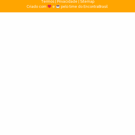
Termos
|
Privacidade
|
Sitemap
Criado com
e
pelo time do EncontraBrasil