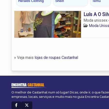
Luís A O Sil
Moda unissex 
Moda Uniss
» Veja mais
lojas de roupas Castanhal
ENCONTRA
CASTANHAL
O melhor de Castanhal num só lugar! Dicas, onde ir, o que faze
empresas, locais, serviços e muito mais no guia Encontra Casta