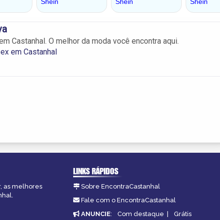
va
em Castanhal. O melhor da moda você encontra aqui.
ex em Castanhal
LINKS RÁPIDOS
r, as melhores
Sobre EncontraCastanhal
nhal.
Fale com o EncontraCastanhal
ANUNCIE
:
Com destaque
|
Grátis