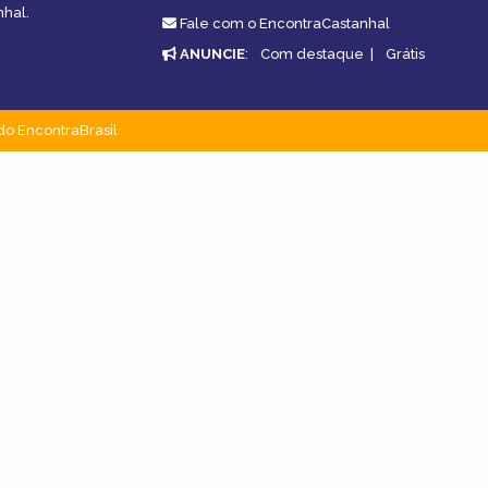
nhal.
Fale com o EncontraCastanhal
ANUNCIE
:
Com destaque
|
Grátis
do EncontraBrasil