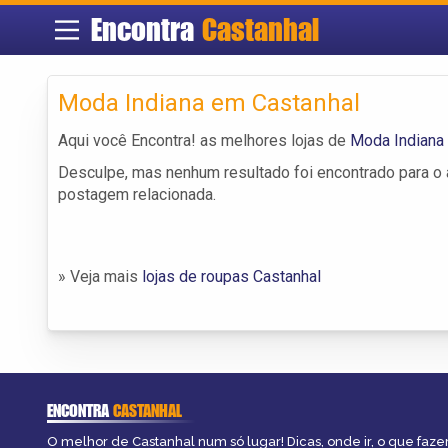
Encontra
Castanhal
Moda Indiana em Castanhal
Aqui você Encontra! as melhores lojas de
Moda Indiana
Desculpe, mas nenhum resultado foi encontrado para o a
postagem relacionada.
» Veja mais
lojas de roupas Castanhal
ENCONTRA
CASTANHAL
O melhor de Castanhal num só lugar! Dicas, onde ir, o que faze