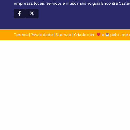
empresas, locais, serviços e muito mais no guia Encontra Casta
Termos
|
Privacidade
|
Sitemap
Criado com
e
pelo time 