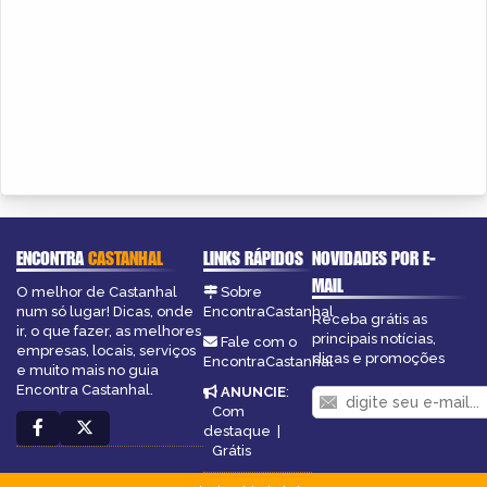
ENCONTRA
CASTANHAL
LINKS RÁPIDOS
NOVIDADES POR E-
MAIL
O melhor de Castanhal
Sobre
num só lugar! Dicas, onde
EncontraCastanhal
Receba grátis as
ir, o que fazer, as melhores
principais notícias,
Fale com o
empresas, locais, serviços
dicas e promoções
EncontraCastanhal
e muito mais no guia
Encontra Castanhal.
ANUNCIE
:
Com
destaque
|
Grátis