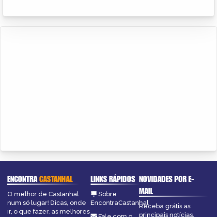
ENCONTRA
CASTANHAL
LINKS RÁPIDOS
NOVIDADES POR E-
MAIL
O melhor de Castanhal
Sobre
num só lugar! Dicas, onde
EncontraCastanhal
Receba grátis as
ir, o que fazer, as melhores
principais notícias,
Fale com o