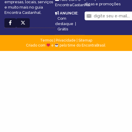
empresas, locais, serviços
dicas e promoções
EncontraCastanhal
e muito mais no guia
Encontra Castanhal.
ANUNCIE
:
Com
destaque
|
Grátis
Termos
|
Privacidade
|
Sitemap
Criado com
e
pelo time do EncontraBrasil