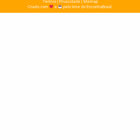
Termos
|
Privacidade
|
Sitemap
Criado com
e
pelo time do EncontraBrasil