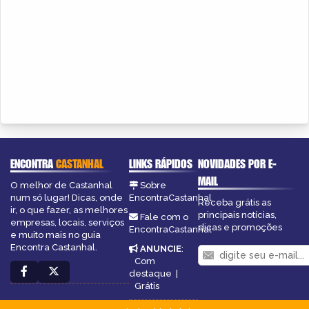
ENCONTRA
CASTANHAL
LINKS RÁPIDOS
NOVIDADES POR E-
MAIL
O melhor de Castanhal
Sobre
num só lugar! Dicas, onde
EncontraCastanhal
Receba grátis as
ir, o que fazer, as melhores
principais notícias,
Fale com o
empresas, locais, serviços
dicas e promoções
EncontraCastanhal
e muito mais no guia
Encontra Castanhal.
ANUNCIE
:
Com
destaque
|
Grátis