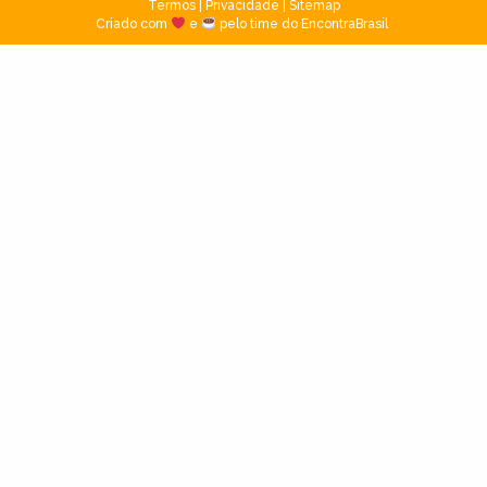
Termos
|
Privacidade
|
Sitemap
Criado com
e
pelo time do EncontraBrasil