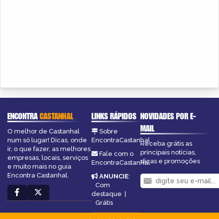
ENCONTRA
CASTANHAL
LINKS RÁPIDOS
NOVIDADES POR E-
MAIL
O melhor de Castanhal
Sobre
num só lugar! Dicas, onde
EncontraCastanhal
Receba grátis as
ir, o que fazer, as melhores
principais notícias,
Fale com o
empresas, locais, serviços
dicas e promoções
EncontraCastanhal
e muito mais no guia
Encontra Castanhal.
ANUNCIE
:
Com
destaque
|
Grátis