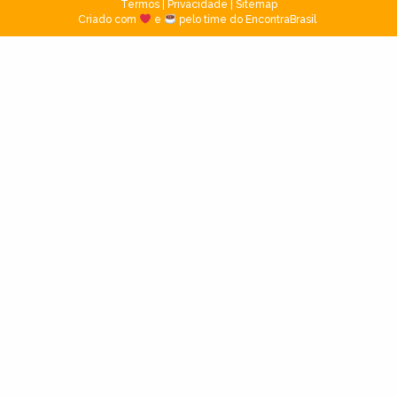
Termos
|
Privacidade
|
Sitemap
Criado com
e
pelo time do EncontraBrasil