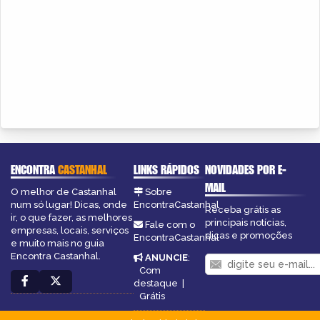
ENCONTRA
CASTANHAL
LINKS RÁPIDOS
NOVIDADES POR E-
MAIL
O melhor de Castanhal
Sobre
num só lugar! Dicas, onde
EncontraCastanhal
Receba grátis as
ir, o que fazer, as melhores
principais notícias,
Fale com o
empresas, locais, serviços
dicas e promoções
EncontraCastanhal
e muito mais no guia
Encontra Castanhal.
ANUNCIE
:
Com
destaque
|
Grátis