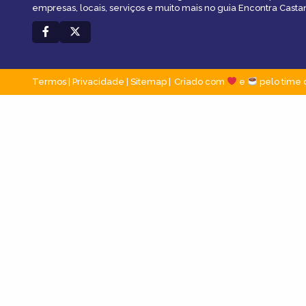
empresas, locais, serviços e muito mais no guia Encontra Casta
Termos
|
Privacidade
|
Sitemap
Criado com
e
pelo time 