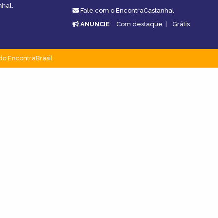
nhal.
Fale com o EncontraCastanhal
ANUNCIE
:
Com destaque
|
Grátis
do EncontraBrasil