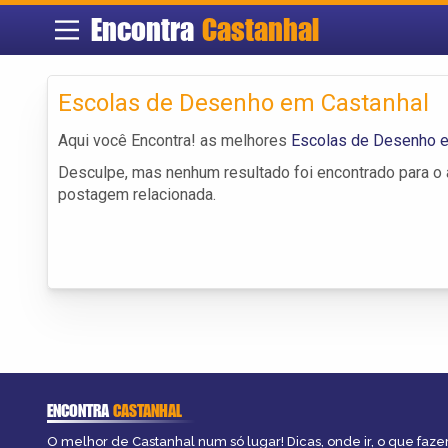
Encontra
Castanhal
Escolas de Desenho em Castanhal
Aqui você Encontra! as melhores
Escolas de Desenho e
Desculpe, mas nenhum resultado foi encontrado para o a
postagem relacionada.
ENCONTRA
CASTANHAL
O melhor de Castanhal num só lugar! Dicas, onde ir, o que faze