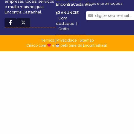
empresas, locais, serviços
dicas e promoções
EncontraCastanhal
e muito mais no guia
Encontra Castanhal.
ANUNCIE
:
Com
destaque
|
Grátis
Termos
|
Privacidade
|
Sitemap
Criado com
e
pelo time do EncontraBrasil