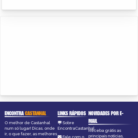
ENCONTRA
CASTANHAL
LINKS RÁPIDOS
NOVIDADES POR E-
MAIL
O melhor de Castanhal
Sobre
num só lugar! Dicas, onde
EncontraCastanhal
Receba grátis as
ir, o que fazer, as melhores
principais notícias,
Fale com o