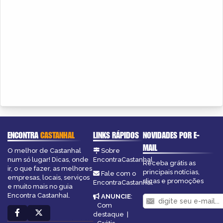
ENCONTRA
CASTANHAL
LINKS RÁPIDOS
NOVIDADES POR E-
MAIL
O melhor de Castanhal
Sobre
num só lugar! Dicas, onde
EncontraCastanhal
Receba grátis as
ir, o que fazer, as melhores
principais notícias,
Fale com o
empresas, locais, serviços
dicas e promoções
EncontraCastanhal
e muito mais no guia
Encontra Castanhal.
ANUNCIE
:
Com
destaque
|