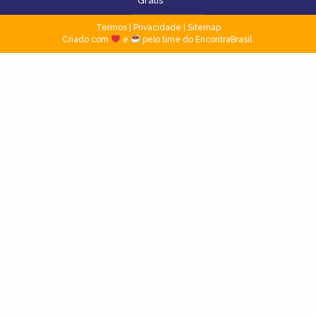
Grátis
Termos
|
Privacidade
|
Sitemap
Criado com
e
pelo time do EncontraBrasil