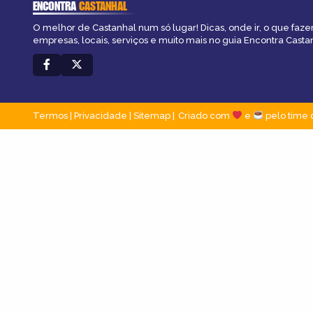
ENCONTRA
CASTANHAL
O melhor de Castanhal num só lugar! Dicas, onde ir, o que faze
empresas, locais, serviços e muito mais no guia Encontra Casta
Termos
|
Privacidade
|
Sitemap
Criado com
e
pelo time 