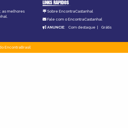
LINKS RÁPIDOS
r, as melhores
Sobre EncontraCastanhal
nhal.
Fale com o EncontraCastanhal
ANUNCIE
:
Com destaque
|
Grátis
do EncontraBrasil