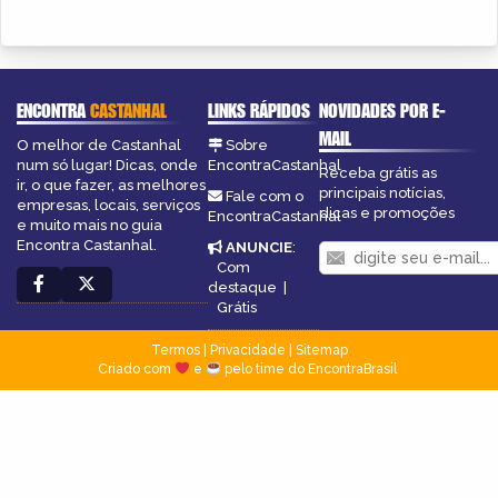
ENCONTRA
CASTANHAL
LINKS RÁPIDOS
NOVIDADES POR E-
MAIL
O melhor de Castanhal
Sobre
num só lugar! Dicas, onde
EncontraCastanhal
Receba grátis as
ir, o que fazer, as melhores
principais notícias,
Fale com o
empresas, locais, serviços
dicas e promoções
EncontraCastanhal
e muito mais no guia
Encontra Castanhal.
ANUNCIE
:
Com
destaque
|
Grátis
Termos
|
Privacidade
|
Sitemap
Criado com
e
pelo time do EncontraBrasil