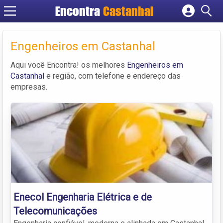
Encontra
Castanhal
Cadastrar empresa
Fazer login
Engenheiros em Castanhal
Criar conta
Aqui você Encontra! os melhores
Engenheiros em
Castanhal
e região, com telefone e endereço das
empresas.
Enecol Engenharia Elétrica e de
Telecomunicações