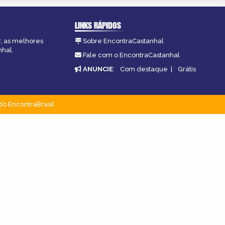
LINKS RÁPIDOS
r, as melhores
Sobre EncontraCastanhal
nhal.
Fale com o EncontraCastanhal
ANUNCIE
:
Com destaque
|
Grátis
do EncontraBrasil