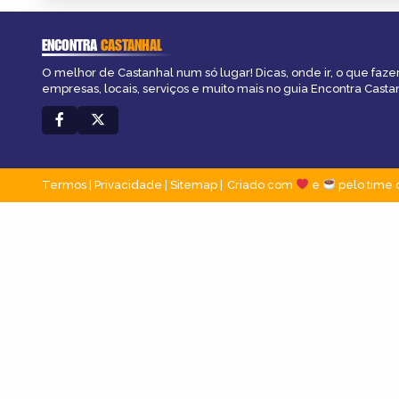
ENCONTRA
CASTANHAL
O melhor de Castanhal num só lugar! Dicas, onde ir, o que faze
empresas, locais, serviços e muito mais no guia Encontra Casta
Termos
|
Privacidade
|
Sitemap
Criado com
e
pelo time 