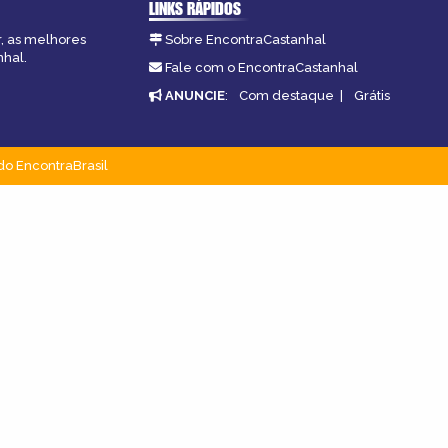
LINKS RÁPIDOS
r, as melhores
Sobre EncontraCastanhal
nhal.
Fale com o EncontraCastanhal
ANUNCIE
:
Com destaque
|
Grátis
do EncontraBrasil