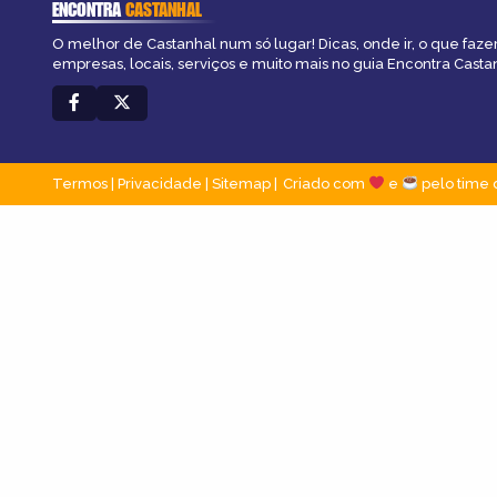
ENCONTRA
CASTANHAL
O melhor de Castanhal num só lugar! Dicas, onde ir, o que faze
empresas, locais, serviços e muito mais no guia Encontra Casta
Termos
|
Privacidade
|
Sitemap
Criado com
e
pelo time 