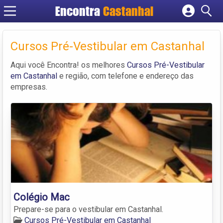
Encontra
Castanhal
Cadastrar empresa
Fazer login
Cursos Pré-Vestibular em Castanhal
Criar conta
Aqui você Encontra! os melhores
Cursos Pré-Vestibular
em Castanhal
e região, com telefone e endereço das
empresas.
Colégio Mac
Prepare-se para o vestibular em Castanhal.
Cursos Pré-Vestibular em Castanhal