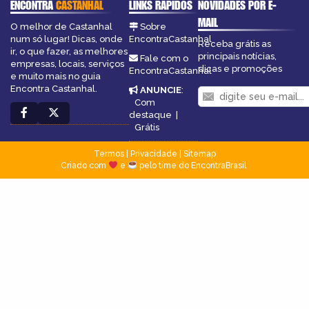
ENCONTRA
CASTANHAL
LINKS RÁPIDOS
NOVIDADES POR E-
MAIL
O melhor de Castanhal
Sobre
num só lugar! Dicas, onde
EncontraCastanhal
Receba grátis as
ir, o que fazer, as melhores
principais notícias,
Fale com o
empresas, locais, serviços
dicas e promoções
EncontraCastanhal
e muito mais no guia
Encontra Castanhal.
ANUNCIE
:
Com
destaque
|
Grátis
Termos
|
Privacidade
|
Sitemap
Criado com
e
pelo time do EncontraBrasil