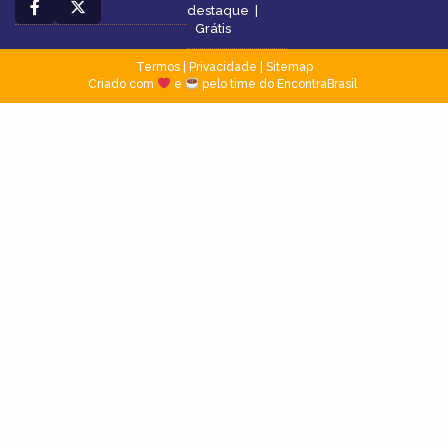
destaque
|
Grátis
Termos
|
Privacidade
|
Sitemap
Criado com
e
pelo time do EncontraBrasil