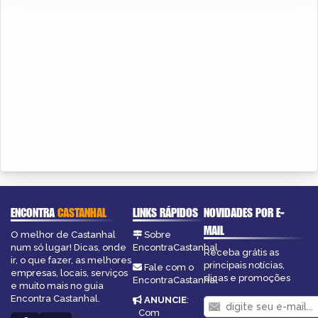
ENCONTRA
CASTANHAL
LINKS RÁPIDOS
NOVIDADES POR E-
MAIL
O melhor de Castanhal
Sobre
num só lugar! Dicas, onde
EncontraCastanhal
Receba grátis as
ir, o que fazer, as melhores
principais notícias,
Fale com o
empresas, locais, serviços
dicas e promoções
EncontraCastanhal
e muito mais no guia
Encontra Castanhal.
ANUNCIE
:
Com