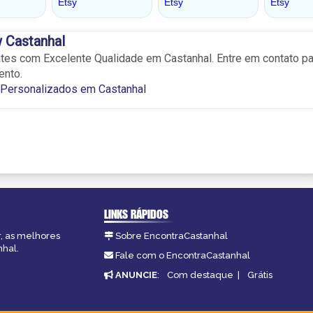
 Castanhal
es com Excelente Qualidade em Castanhal. Entre em contato pa
ento.
 Personalizados em Castanhal
LINKS RÁPIDOS
r, as melhores
Sobre EncontraCastanhal
nhal.
Fale com o EncontraCastanhal
ANUNCIE
:
Com destaque
|
Grátis