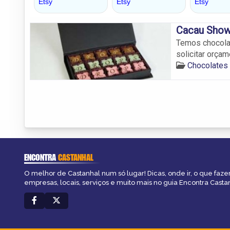
Cacau Show
Temos chocolat
solicitar orçam
Chocolates
ENCONTRA
CASTANHAL
O melhor de Castanhal num só lugar! Dicas, onde ir, o que faze
empresas, locais, serviços e muito mais no guia Encontra Casta