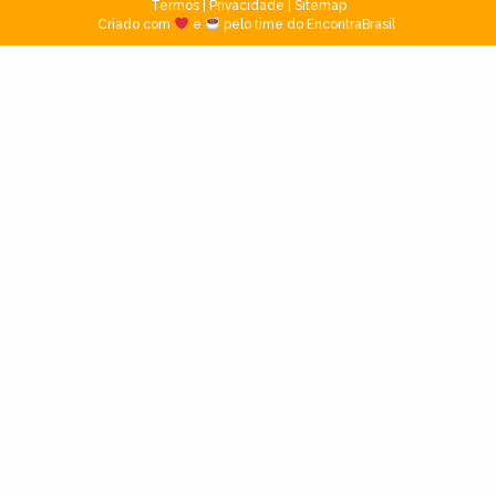
Termos
|
Privacidade
|
Sitemap
Criado com
e
pelo time do EncontraBrasil