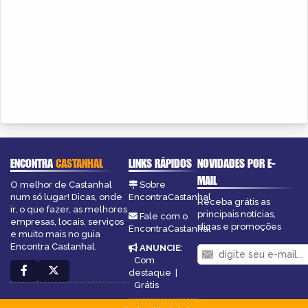
ENCONTRA
CASTANHAL
LINKS RÁPIDOS
NOVIDADES POR E-
MAIL
O melhor de Castanhal
Sobre
num só lugar! Dicas, onde
EncontraCastanhal
Receba grátis as
ir, o que fazer, as melhores
principais notícias,
Fale com o
empresas, locais, serviços
dicas e promoções
EncontraCastanhal
e muito mais no guia
Encontra Castanhal.
ANUNCIE
:
Com
destaque
|
Grátis