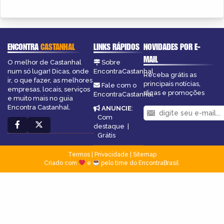
ENCONTRA
CASTANHAL
LINKS RÁPIDOS
NOVIDADES POR E-
MAIL
O melhor de Castanhal
Sobre
num só lugar! Dicas, onde
EncontraCastanhal
Receba grátis as
ir, o que fazer, as melhores
principais notícias,
Fale com o
empresas, locais, serviços
dicas e promoções
EncontraCastanhal
e muito mais no guia
Encontra Castanhal.
ANUNCIE
:
Com
destaque
|
Grátis
Termos
|
Privacidade
|
Sitemap
Criado com
e
pelo time do EncontraBrasil