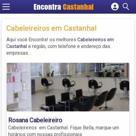
Encontra
Castanhal
Cadastrar empresa
Fazer login
Cabeleireiros em Castanhal
Criar conta
Aqui você Encontra! os melhores
Cabeleireiros em
Castanhal
e região, com telefone e endereço das
empresas.
Rosana Cabeleireiro
Cabeleireiros em Castanhal. Fique Bella, marque um
horários com nossas profissionais.