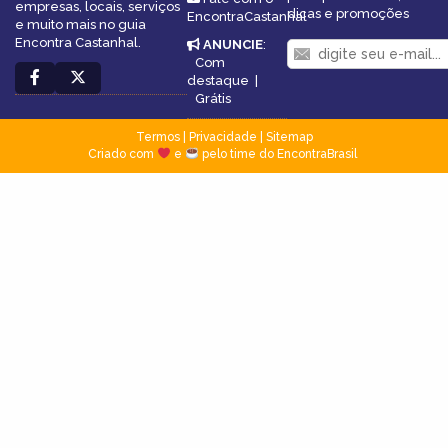
empresas, locais, serviços
dicas e promoções
EncontraCastanhal
e muito mais no guia
Encontra Castanhal.
ANUNCIE
:
Com
destaque
|
Grátis
Termos
|
Privacidade
|
Sitemap
Criado com
e
pelo time do EncontraBrasil