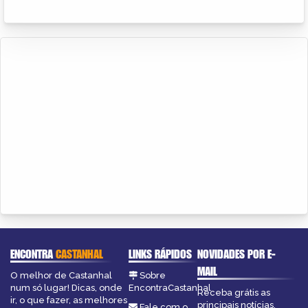
ENCONTRA
CASTANHAL
LINKS RÁPIDOS
NOVIDADES POR E-
MAIL
O melhor de Castanhal
Sobre
num só lugar! Dicas, onde
EncontraCastanhal
Receba grátis as
ir, o que fazer, as melhores
principais notícias,
Fale com o