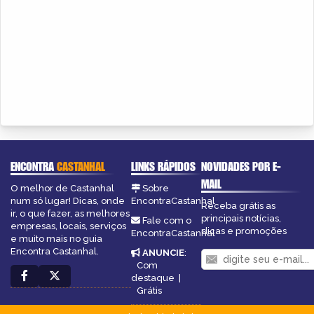
ENCONTRA
CASTANHAL
LINKS RÁPIDOS
NOVIDADES POR E-
MAIL
O melhor de Castanhal
Sobre
num só lugar! Dicas, onde
EncontraCastanhal
Receba grátis as
ir, o que fazer, as melhores
principais notícias,
Fale com o
empresas, locais, serviços
dicas e promoções
EncontraCastanhal
e muito mais no guia
Encontra Castanhal.
ANUNCIE
:
Com
destaque
|
Grátis