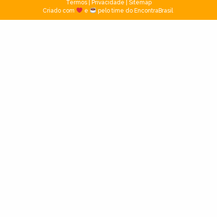
Termos
|
Privacidade
|
Sitemap
Criado com
e
pelo time do EncontraBrasil