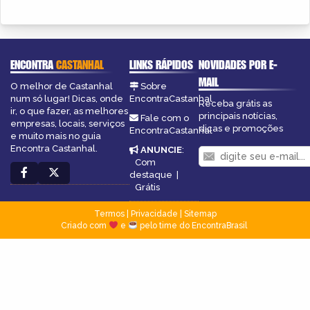
ENCONTRA
CASTANHAL
LINKS RÁPIDOS
NOVIDADES POR E-
MAIL
O melhor de Castanhal
Sobre
num só lugar! Dicas, onde
EncontraCastanhal
Receba grátis as
ir, o que fazer, as melhores
principais notícias,
Fale com o
empresas, locais, serviços
dicas e promoções
EncontraCastanhal
e muito mais no guia
Encontra Castanhal.
ANUNCIE
:
Com
destaque
|
Grátis
Termos
|
Privacidade
|
Sitemap
Criado com
e
pelo time do EncontraBrasil