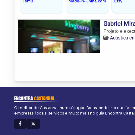
Gabriel Mi
Projeto e exec
Acústica em
ENCONTRA
CASTANHAL
O melhor de Castanhal num só lugar! Dicas, onde ir, o que faze
empresas, locais, serviços e muito mais no guia Encontra Casta