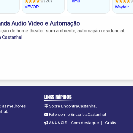
randa Audio Video e Automação
ução de home theater, som ambiente, automação residencial.
 Castanhal
LINKS RÁPIDOS
r, as melhores
Sobre EncontraCastanhal
nhal.
Fale com o EncontraCastanhal
ANUNCIE
:
Com destaque
|
Grátis