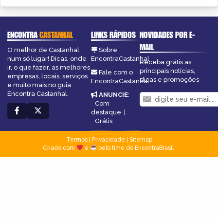
ENCONTRA
CASTANHAL
LINKS RÁPIDOS
NOVIDADES POR E-
MAIL
O melhor de Castanhal
Sobre
num só lugar! Dicas, onde
EncontraCastanhal
Receba grátis as
ir, o que fazer, as melhores
principais notícias,
Fale com o
empresas, locais, serviços
dicas e promoções
EncontraCastanhal
e muito mais no guia
Encontra Castanhal.
ANUNCIE
:
Com
destaque
|
Grátis
Termos
|
Privacidade
|
Sitemap
Criado com
e
pelo time do EncontraBrasil