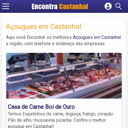
Encontra
Castanhal
Cadastrar empresa
Fazer login
Açougues em Castanhal
Criar conta
Aqui você Encontra! os melhores
Açougues em Castanhal
e região, com telefone e endereço das empresas.
Casa de Carne Boi de Ouro
Temos Espetinhos de carne, lingüiça, frango, coração.
Pão de alho, mussarela, picanha. Confira o melhor
açougue em Castanhal!