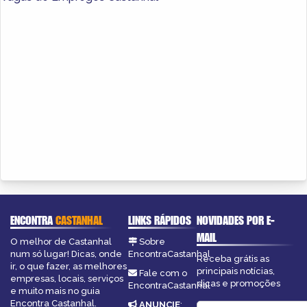
ENCONTRA
CASTANHAL
LINKS RÁPIDOS
NOVIDADES POR E-
MAIL
O melhor de Castanhal
Sobre
num só lugar! Dicas, onde
EncontraCastanhal
Receba grátis as
ir, o que fazer, as melhores
principais notícias,
Fale com o
empresas, locais, serviços
dicas e promoções
EncontraCastanhal
e muito mais no guia
Encontra Castanhal.
ANUNCIE
: