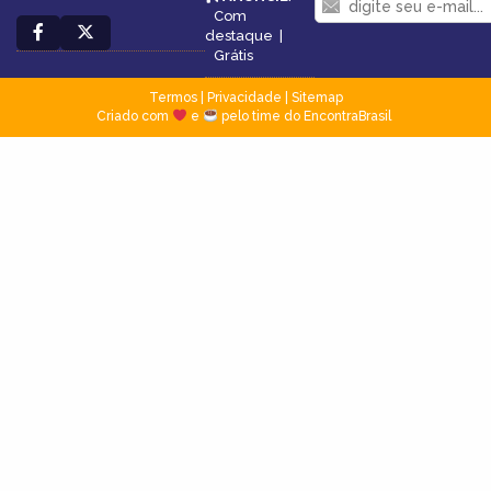
Com
destaque
|
Grátis
Termos
|
Privacidade
|
Sitemap
Criado com
e
pelo time do EncontraBrasil