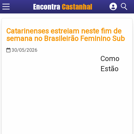
Encontra
Castanhal
Cadastrar empresa
Fazer login
Catarinenses estreiam neste fim de
Criar conta
semana no Brasileirão Feminino Sub
30/05/2026
Como
Estão