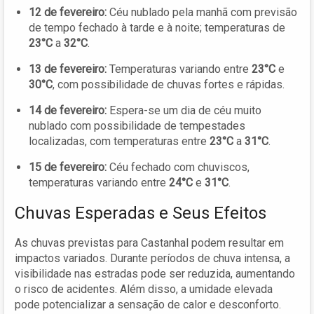
12 de fevereiro:
Céu nublado pela manhã com previsão
de tempo fechado à tarde e à noite; temperaturas de
23°C
a
32°C
.
13 de fevereiro:
Temperaturas variando entre
23°C
e
30°C
, com possibilidade de chuvas fortes e rápidas.
14 de fevereiro:
Espera-se um dia de céu muito
nublado com possibilidade de tempestades
localizadas, com temperaturas entre
23°C
a
31°C
.
15 de fevereiro:
Céu fechado com chuviscos,
temperaturas variando entre
24°C
e
31°C
.
Chuvas Esperadas e Seus Efeitos
As chuvas previstas para Castanhal podem resultar em
impactos variados. Durante períodos de chuva intensa, a
visibilidade nas estradas pode ser reduzida, aumentando
o risco de acidentes. Além disso, a umidade elevada
pode potencializar a sensação de calor e desconforto.