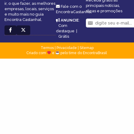
Receba grátis as
ir, o que fazer, as melhores
principais notícias,
Fale com o
empresas, locais, serviços
dicas e promoções
EncontraCastanhal
e muito mais no guia
Encontra Castanhal.
ANUNCIE
:
Com
destaque
|
Grátis
Termos
|
Privacidade
|
Sitemap
Criado com
e
pelo time do EncontraBrasil