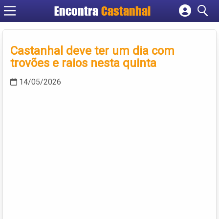
Encontra
Castanhal
Cadastrar empresa
Fazer login
Castanhal deve ter um dia com
Criar conta
trovões e raios nesta quinta
14/05/2026