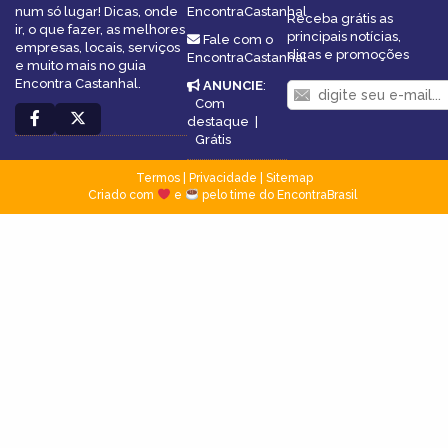
num só lugar! Dicas, onde
EncontraCastanhal
Receba grátis as
ir, o que fazer, as melhores
principais notícias,
Fale com o
empresas, locais, serviços
dicas e promoções
EncontraCastanhal
e muito mais no guia
Encontra Castanhal.
ANUNCIE
:
Com
destaque
|
Grátis
Termos
|
Privacidade
|
Sitemap
Criado com
e
pelo time do EncontraBrasil