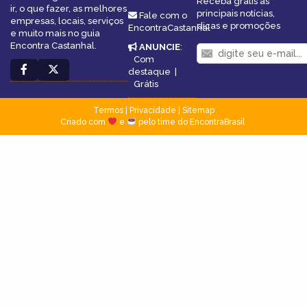
Receba grátis as
ir, o que fazer, as melhores
principais notícias,
Fale com o
empresas, locais, serviços
dicas e promoções
EncontraCastanhal
e muito mais no guia
Encontra Castanhal.
ANUNCIE
:
Com
destaque
|
Grátis
Termos
|
Privacidade
|
Sitemap
Criado com
e
pelo time do EncontraBrasil