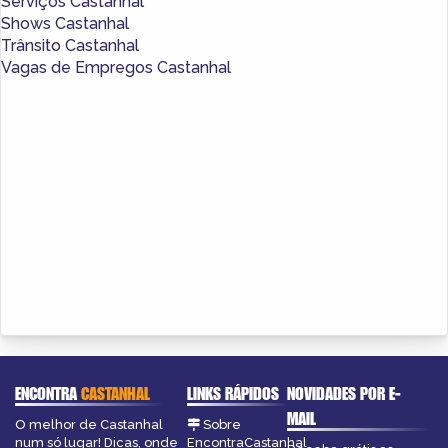
Serviços Castanhal
Shows Castanhal
Trânsito Castanhal
Vagas de Empregos Castanhal
ENCONTRA
CASTANHAL
LINKS RÁPIDOS
NOVIDADES POR E-
MAIL
O melhor de Castanhal
Sobre
num só lugar! Dicas, onde
EncontraCastanhal