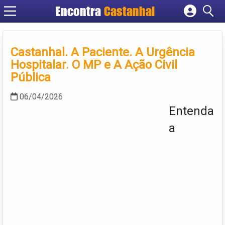
Encontra
Castanhal
Cadastrar empresa
Fazer login
Castanhal. A Paciente. A Urgência
Criar conta
Hospitalar. O MP e A Ação Civil
Pública
06/04/2026
Entenda
a