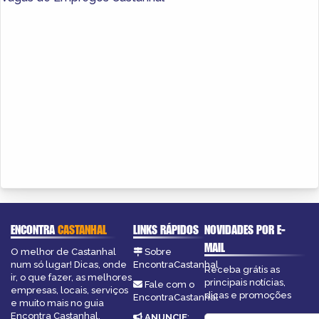
ENCONTRA
CASTANHAL
LINKS RÁPIDOS
NOVIDADES POR E-
MAIL
O melhor de Castanhal
Sobre
num só lugar! Dicas, onde
EncontraCastanhal
Receba grátis as
ir, o que fazer, as melhores
principais notícias,
Fale com o
empresas, locais, serviços
dicas e promoções
EncontraCastanhal
e muito mais no guia
Encontra Castanhal.
ANUNCIE
: