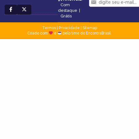
Com
destaque
|
Grátis
Termos
|
Privacidade
|
Sitemap
Criado com
e
pelo time do EncontraBrasil