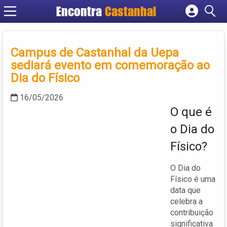
Encontra
Castanhal
Cadastrar empresa
Fazer login
Campus de Castanhal da Uepa
Criar conta
sediará evento em comemoração ao
Dia do Físico
16/05/2026
O que é
o Dia do
Físico?
O Dia do
Físico é uma
data que
celebra a
contribuição
significativa