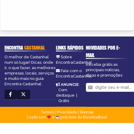
ENCONTRA
CASTANHAL
LINKS RÁPIDOS
NOVIDADES POR E-
MAIL
O melhor de Castanhal
Sobre
num só lugar! Dicas, onde
EncontraCastanhal
Receba grátis as
ir, o que fazer, as melhores
principais notícias,
Fale com o
empresas, locais, serviços
dicas e promoções
EncontraCastanhal
e muito mais no guia
Encontra Castanhal.
ANUNCIE
:
Com
destaque
|
Grátis
Termos
|
Privacidade
|
Sitemap
Criado com
e
pelo time do EncontraBrasil