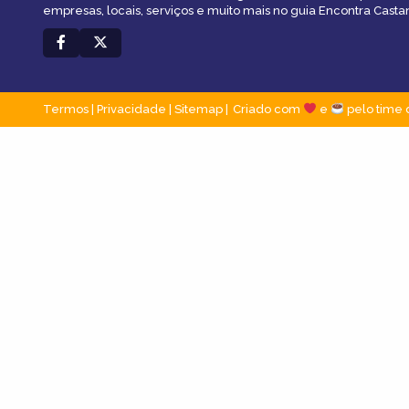
empresas, locais, serviços e muito mais no guia Encontra Casta
Termos
|
Privacidade
|
Sitemap
Criado com
e
pelo time 