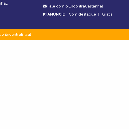
nhal.
Fale com o EncontraCastanhal
ANUNCIE
:
Com destaque
|
Grátis
do EncontraBrasil