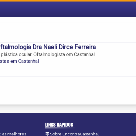
ftalmologia Dra Naeli Dirce Ferreira
, plástica ocular. Oftalmologista em Castanhal.
stas em Castanhal
LINKS RÁPIDOS
r, as melhores
Sobre EncontraCastanhal