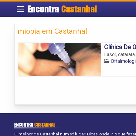
Encontra
Castanhal
miopia em Castanhal
Clínica De O
Laser, catarata
Oftalmologi
ENCONTRA
CASTANHAL
O melhor de Castanhal num só lugar! Dicas, onde ir, o que faze