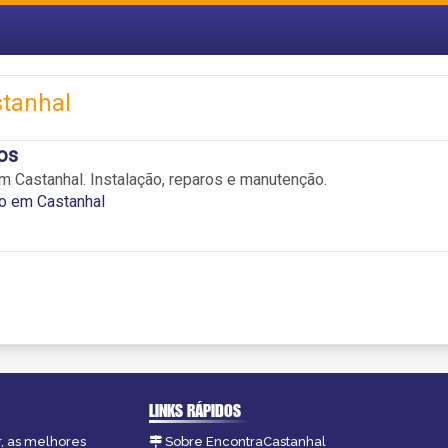
stanhal
os
m Castanhal. Instalação, reparos e manutenção.
o em Castanhal
LINKS RÁPIDOS
r, as melhores
Sobre EncontraCastanhal