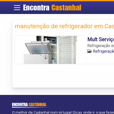
Encontra
Castanhal
manutenção de refrigerador em Ca
Mult Serviç
Refrigeração e
Refrigeraçã
ENCONTRA
CASTANHAL
O melhor de Castanhal num só lugar! Dicas, onde ir, o que faze