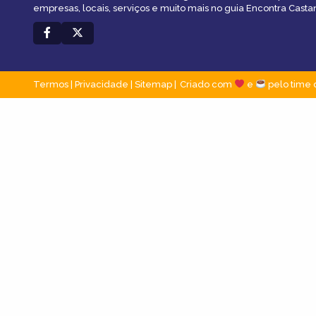
empresas, locais, serviços e muito mais no guia Encontra Casta
Termos
|
Privacidade
|
Sitemap
Criado com
e
pelo time 