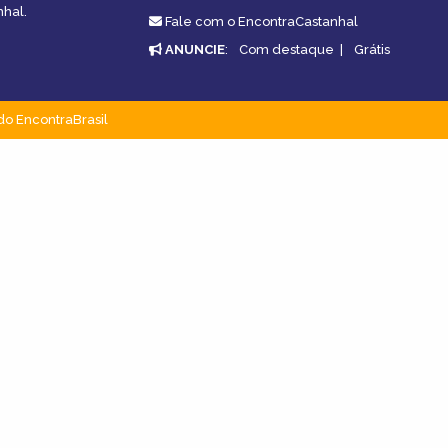
nhal.
Fale com o EncontraCastanhal
ANUNCIE
:
Com destaque
|
Grátis
do EncontraBrasil