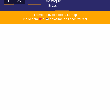
destaque
|
Grátis
Termos
|
Privacidade
|
Sitemap
Criado com
e
pelo time do EncontraBrasil