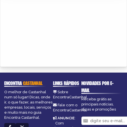
ENCONTRA
CASTANHAL
LINKS RÁPIDOS
NOVIDADES POR E-
MAIL
O melhor de Castanhal
Sobre
num só lugar! Dicas, onde
EncontraCastanhal
Receba grátis as
ir, o que fazer, as melhores
principais notícias,
Fale com o
empresas, locais, serviços
dicas e promoções
EncontraCastanhal
e muito mais no guia
Encontra Castanhal.
ANUNCIE
:
Com