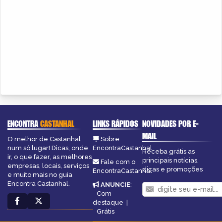
ENCONTRA
CASTANHAL
LINKS RÁPIDOS
NOVIDADES POR E-
MAIL
O melhor de Castanhal
Sobre
num só lugar! Dicas, onde
EncontraCastanhal
Receba grátis as
ir, o que fazer, as melhores
principais notícias,
Fale com o
empresas, locais, serviços
dicas e promoções
EncontraCastanhal
e muito mais no guia
Encontra Castanhal.
ANUNCIE
:
Com
destaque
|
Grátis