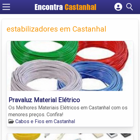
Encontra
Castanhal
Cadastrar empresa
Fazer login
estabilizadores em Castanhal
Criar conta
Pravaluz Material Elétrico
Os Melhores Materiais Elétricos em Castanhal com os
menores preços. Confira!
Cabos e Fios em Castanhal