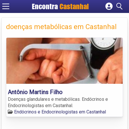
Encontra
Castanhal
Cadastrar empresa
Fazer login
doenças metabólicas em Castanhal
Criar conta
Antônio Martins Filho
Doenças glandulares e metabólicas. Endócrinos e
Endocrinologistas em Castanhal.
Endócrinos e Endocrinologistas em Castanhal