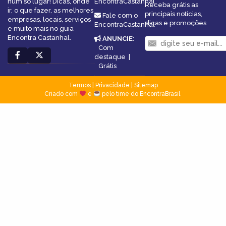
num só lugar! Dicas, onde
EncontraCastanhal
Receba grátis as
ir, o que fazer, as melhores
principais notícias,
Fale com o
empresas, locais, serviços
dicas e promoções
EncontraCastanhal
e muito mais no guia
Encontra Castanhal.
ANUNCIE
:
Com
destaque
|
Grátis
Termos
|
Privacidade
|
Sitemap
Criado com
e
pelo time do EncontraBrasil