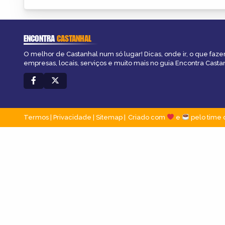
ENCONTRA
CASTANHAL
O melhor de Castanhal num só lugar! Dicas, onde ir, o que faze
empresas, locais, serviços e muito mais no guia Encontra Casta
Termos
|
Privacidade
|
Sitemap
Criado com
e
pelo time 