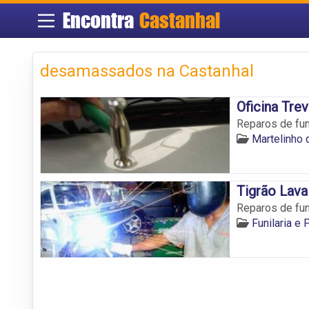
Encontra
Castanhal
desamassados na Castanhal
Oficina Tre
Reparos de funi
Martelinho 
Tigrão Lava
Reparos de funi
Funilaria e