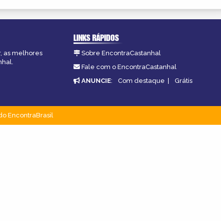
LINKS RÁPIDOS
r, as melhores
Sobre EncontraCastanhal
nhal.
Fale com o EncontraCastanhal
ANUNCIE
:
Com destaque
|
Grátis
do EncontraBrasil