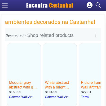
Encontra
Castanhal
Cadastrar empresa
Fazer login
ambientes decorados na Castanhal
Criar conta