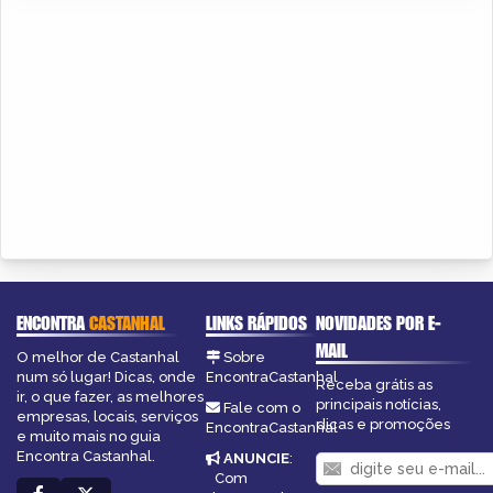
ENCONTRA
CASTANHAL
LINKS RÁPIDOS
NOVIDADES POR E-
MAIL
O melhor de Castanhal
Sobre
num só lugar! Dicas, onde
EncontraCastanhal
Receba grátis as
ir, o que fazer, as melhores
principais notícias,
Fale com o
empresas, locais, serviços
dicas e promoções
EncontraCastanhal
e muito mais no guia
Encontra Castanhal.
ANUNCIE
:
Com