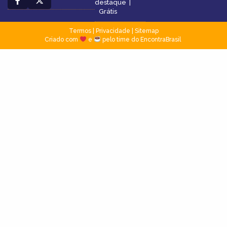
destaque
|
Grátis
Termos
|
Privacidade
|
Sitemap
Criado com
e
pelo time do EncontraBrasil